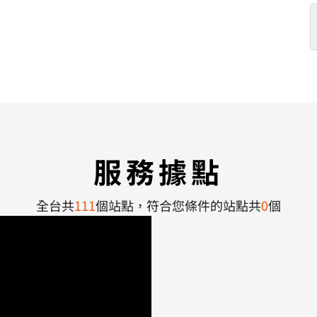
服
務
據
點
全台共
111
個站點，符合您條件的站點共
0
個