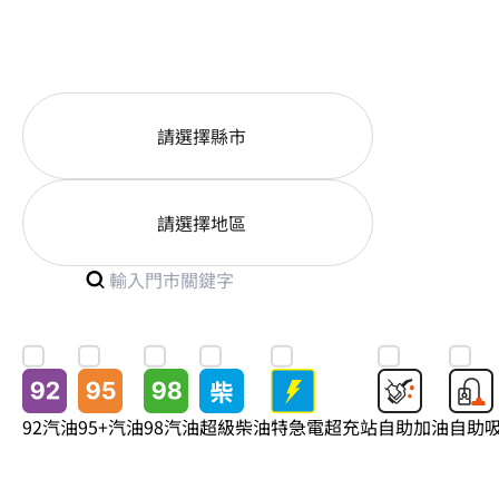
服務據點
請選擇縣市
請選擇地區
92汽油
95+汽油
98汽油
超級柴油
特急電超充站
自助加油
自助