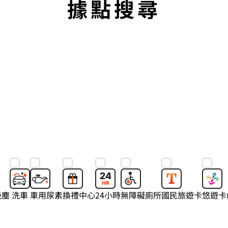
據
點
搜
尋
吸塵
洗車
車用尿素
換禮中心
24小時
無障礙廁所
國民旅遊卡
悠遊卡