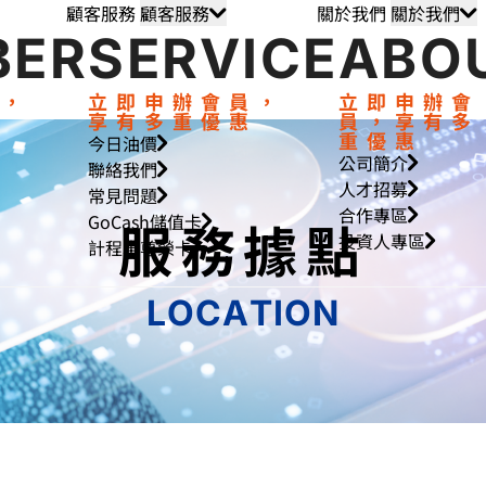
顧客服務
關於我們
顧客服務
顧客服務
關於我們
關於我們
BER
SERVICE
ABO
員，
立即申辦會員，
立即申辦會
惠
享有多重優惠
員，享有多
重優惠
今日油價
公司簡介
聯絡我們
人才招募
常見問題
合作專區
GoCash儲值卡
服
務
據
點
投資人專區
計程車尊榮卡
L
O
C
A
T
I
O
N